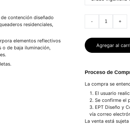
o de contención diseñado
-
+
queaderos residenciales,
orpora elementos reflectivos
Agregar al carr
 o de baja iluminación,
es.
etas.
Proceso de Comp
La compra se enten
El usuario reali
Se confirme el 
EPT Diseño y Co
vía correo electró
La venta está sujeta 